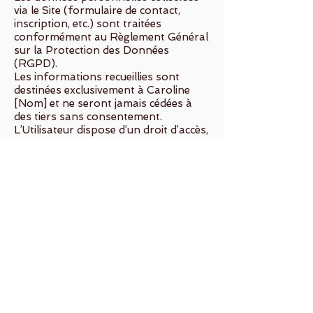
via le Site (formulaire de contact,
inscription, etc.) sont traitées
conformément au Règlement Général
sur la Protection des Données
(RGPD).
Les informations recueillies sont
destinées exclusivement à Caroline
[Nom] et ne seront jamais cédées à
des tiers sans consentement.
L’Utilisateur dispose d’un droit d’accès,
de rectification et de suppression de
ses données personnelles, qu’il peut
exercer en écrivant à :
📩 [adresse@email.com]
8. Responsabilité
Caroline [Nom] ne saurait être tenue
responsable :
des dommages directs ou indirects liés
à l’utilisation du Site ;
du contenu des sites externes vers
lesquels le Site peut rediriger ;
des erreurs ou omissions dans les
informations diffusées.