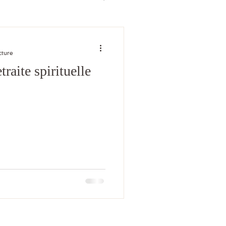
cture
raite spirituelle